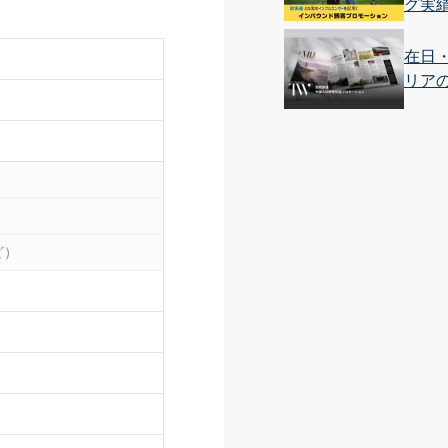
グ実
在日
リア
ど）