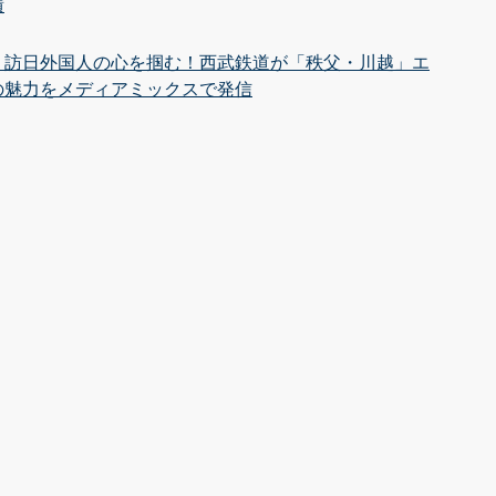
績
・訪日外国人の心を掴む！西武鉄道が「秩父・川越」エ
の魅力をメディアミックスで発信