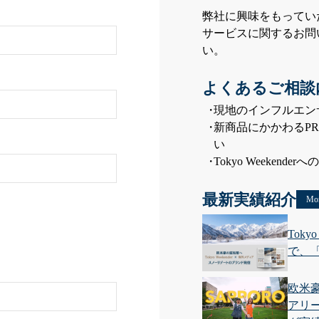
弊社に興味をもってい
サービスに関するお問
い。
よくあるご相談
現地のインフルエン
新商品にかかわるP
い
Tokyo Weeken
最新実績紹介
Mo
Tok
で、「
欧米
アリ