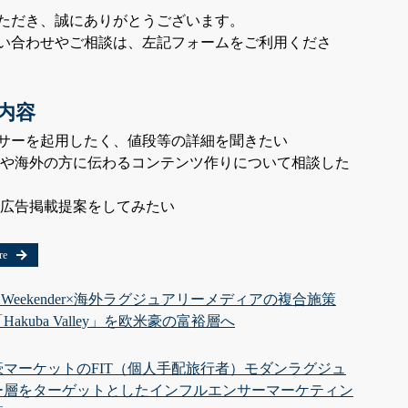
ただき、誠にありがとうございます。
い合わせやご相談は、左記フォームをご利用くださ
内容
サーを起用したく、値段等の詳細を聞きたい
Rや海外の方に伝わるコンテンツ作りについて相談した
derへの広告掲載提案をしてみたい
re
yo Weekender×海外ラグジュアリーメディアの複合施策
Hakuba Valley」を欧米豪の富裕層へ
豪マーケットのFIT（個人手配旅行者）モダンラグジュ
ー層をターゲットとしたインフルエンサーマーケティン