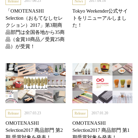
2017.06.23
2017.04.14
Release
News
「OMOTENASHI
Tokyo Weekender公式サイ
Selection（おもてなしセレ
トをリニューアルしまし
クション）2017」第3期商
た！
品部門は全国各地から35商
品（金賞10商品／受賞25商
品）が受賞！
2017.03.23
2017.01.20
Release
Release
OMOTENASHI
OMOTENASHI
Selection2017 商品部門 第2
Selection2017 商品部門 第1
期 受賞対象を発表！
期受賞対象を発表！