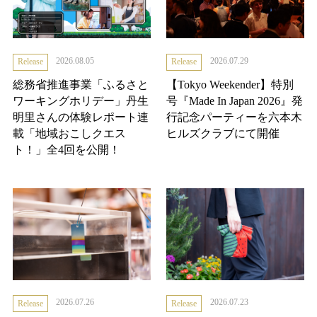
2026.08.05
2026.07.29
Release
Release
総務省推進事業「ふるさと
【Tokyo Weekender】特別
ワーキングホリデー」丹生
号『Made In Japan 2026』発
明里さんの体験レポート連
行記念パーティーを六本木
載「地域おこしクエス
ヒルズクラブにて開催
ト！」全4回を公開！
2026.07.26
2026.07.23
Release
Release