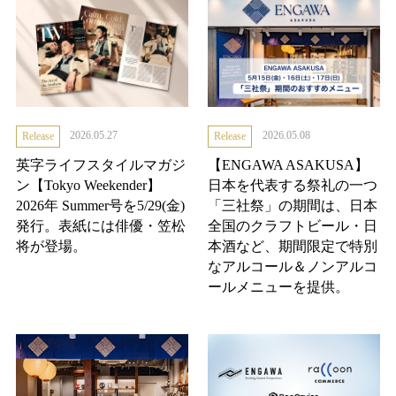
2026.05.27
2026.05.08
Release
Release
英字ライフスタイルマガジ
【ENGAWA ASAKUSA】
ン【Tokyo Weekender】
日本を代表する祭礼の一つ
2026年 Summer号を5/29(金)
「三社祭」の期間は、日本
発行。表紙には俳優・笠松
全国のクラフトビール・日
将が登場。
本酒など、期間限定で特別
なアルコール＆ノンアルコ
ールメニューを提供。