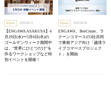
2026.04.23
2026.04.20
Release
Release
【ENGAWA ASAKUSA】4
ENGAWA、BeeCruise、ラ
月29日(水)〜5月6日(水)の
クーンコマースの3社共同
ゴールデンウィーク期間中
で東南アジア向け「越境ラ
は、“世界にひとつだけ”を
イブコマースプロジェク
作るワークショップなど特
ト」を開始
別イベントを開催！
カテゴリー
News
Release
実績
IR情報
採用
年別