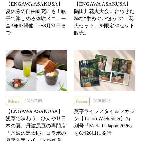
【ENGAWA ASAKUSA】
【ENGAWA ASAKUSA】
夏休みの自由研究にも！親
隅田川花火大会に合わせた
子で楽しめる体験メニュー
粋な“手ぬぐい包み”の「花
全3種を開催！〜8月31日ま
火セット」を限定30セット
で
販売。
2026.07.09
2026.06.26
Release
Release
【ENGAWA ASAKUSA】
英字ライフスタイルマガジ
浅草で味わう、ひんやり日
ン【Tokyo Weekender】特
本の夏。丹波黒豆の専門店
別号『Made In Japan 2026』
「丹波の黒太郎」コラボの
を6月26日に発行
夏季限定スイーツが登場