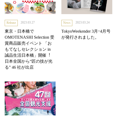
2023.03.27
2023.03.24
Release
News
東京・日本橋で
TokyoWeekender 3月ｰ4月号
OMOTENASHI Selection 受
が発行されました。
賞商品販売イベント 「お
もてなしセレクション in
誠品生活日本橋」開催︕
日本全国から“匠の技が光
る” 46 社が出店