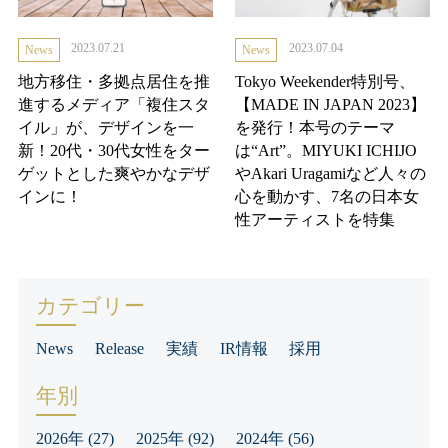
2023.07.21
2023.07.04
News
News
地方移住・多拠点居住を推
Tokyo Weekender特別号、
進するメディア「複住スタ
【MADE IN JAPAN 2023】
イル」が、デザインを一
を発行！本号のテーマ
新！20代・30代女性をター
は“Art”。MIYUKI ICHIJO
ゲットとした爽やかなデザ
やAkari Uragamiなど人々の
インに！
心を動かす、7名の日本女
性アーティストを特集
カテゴリー
News
Release
実績
IR情報
採用
年別
2026年
(27)
2025年
(92)
2024年
(56)