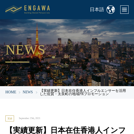
日本語
NEWS
【実績更新】日本在住香港人インフルエンサーを活用
HOME
NEWS
した佐賀・太良町の地域PRプロモーション
September 25th, 2023
実績
【実績更新】日本在住香港人インフ