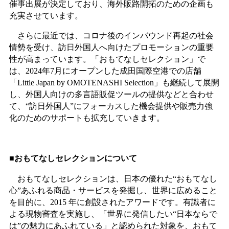
催事出展が決定しており、海外販路開拓のための企画も
充実させています。
さらに最近では、コロナ後のインバウンド再起の社会
情勢を受け、訪日外国人へ向けたプロモーションの重要
性が高まっています。「おもてなしセレクション」で
は、2024年7月にオープンした成田国際空港での店舗
「Little Japan by OMOTENASHI Selection」も継続して展開
し、外国人向けの多言語販促ツールの提供などと合わせ
て、“訪日外国人”にフォーカスした機会提供や販売力強
化のためのサポートも拡充していきます。
■おもてなしセレクションについて
おもてなしセレクションは、日本の優れた“おもてなし
心”あふれる商品・サービスを発掘し、世界に広めること
を目的に、2015 年に創設されたアワードです。有識者に
よる現物審査を実施し、「世界に発信したい“日本ならで
は”の魅⼒にあふれている」と認められた対象を、おもて