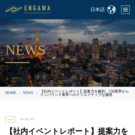
日本語
NEWS
【社内イベントレポート】提案力を解剖、CM業界から
HOME
NEWS
インバウンド業界へのクリエイティブな越境
July 16th, 2025
News
【社内イベントレポート】提案力を