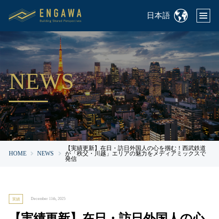
日本語
NEWS
【実績更新】在日・訪日外国人の心を掴む！西武鉄道
HOME
NEWS
が「秩父・川越」エリアの魅力をメディアミックスで
発信
December 11th, 2025
実績
【実績更新】在日・訪日外国人の心