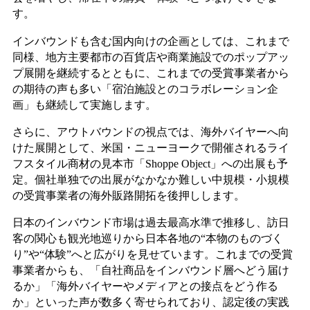
す。
インバウンドも含む国内向けの企画としては、これまで
同様、地方主要都市の百貨店や商業施設でのポップアッ
プ展開を継続するとともに、これまでの受賞事業者から
の期待の声も多い「宿泊施設とのコラボレーション企
画」も継続して実施します。
さらに、アウトバウンドの視点では、海外バイヤーへ向
けた展開として、米国・ニューヨークで開催されるライ
フスタイル商材の見本市「Shoppe Object」への出展も予
定。個社単独での出展がなかなか難しい中規模・小規模
の受賞事業者の海外販路開拓を後押しします。
日本のインバウンド市場は過去最高水準で推移し、訪日
客の関心も観光地巡りから日本各地の“本物のものづく
り”や“体験”へと広がりを見せています。これまでの受賞
事業者からも、「自社商品をインバウンド層へどう届け
るか」「海外バイヤーやメディアとの接点をどう作る
か」といった声が数多く寄せられており、認定後の実践