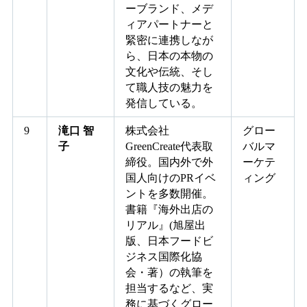
ーブランド、メデ
ィアパートナーと
緊密に連携しなが
ら、日本の本物の
文化や伝統、そし
て職人技の魅力を
発信している。
9
滝口 智
株式会社
グロー
子
GreenCreate代表取
バルマ
締役。国内外で外
ーケテ
国人向けのPRイベ
ィング
ントを多数開催。
書籍『海外出店の
リアル』(旭屋出
版、日本フードビ
ジネス国際化協
会・著）の執筆を
担当するなど、実
務に基づくグロー