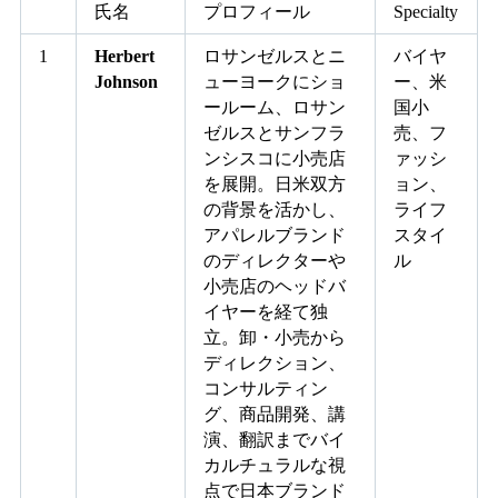
氏名
プロフィール
Specialty
1
Herbert
ロサンゼルスとニ
バイヤ
Johnson
ューヨークにショ
ー、米
ールーム、ロサン
国小
ゼルスとサンフラ
売、フ
ンシスコに小売店
ァッシ
を展開。日米双方
ョン、
の背景を活かし、
ライフ
アパレルブランド
スタイ
のディレクターや
ル
小売店のヘッドバ
イヤーを経て独
立。卸・小売から
ディレクション、
コンサルティン
グ、商品開発、講
演、翻訳までバイ
カルチュラルな視
点で日本ブランド