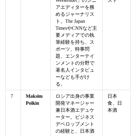
Weekender」のシニ
スト
アエディターを務
めるジャーナリス
ト。The Japan
TimesやCNNなど主
要メディアでの執
筆経験を持ち、ス
ポーツ、時事問
題、エンターテイ
ンメントの分野で
著名人インタビュ
ーなども手がけ
る。
7
Maksim
ロシア出身の事業
日本
Polkin
開発マネージャー
食、日
兼日本酒エデュケ
本酒
ーター。ビジネス
デベロップメント
の経験と、日本酒