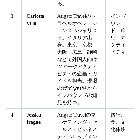
る。
3
Carlotta
Arigato Travelのト
インバ
Villa
ラベルオペレーシ
ウン
ョンスペシャリス
ド、旅
ト。イタリア出
行、ア
身。東京、京都、
クティ
大阪、広島、静岡
ビティ
などで外国人向け
ツアーやアクティ
ビティの企画・ガ
イドを担当。現場
の豊富な経験から
インバウンドの知
見を持つ。
4
Jessica
Arigato Travelのマ
旅行、
Iragne
ーケティング・セ
食、文
ールス・ビジネス
化体験
ディベロップメン