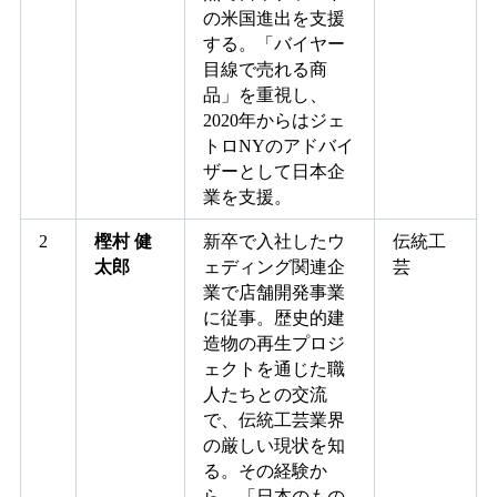
の米国進出を支援
する。「バイヤー
目線で売れる商
品」を重視し、
2020年からはジェ
トロNYのアドバイ
ザーとして日本企
業を支援。
2
樫村 健
新卒で入社したウ
伝統工
太郎
ェディング関連企
芸
業で店舗開発事業
に従事。歴史的建
造物の再生プロジ
ェクトを通じた職
人たちとの交流
で、伝統工芸業界
の厳しい現状を知
る。その経験か
ら、「日本のもの