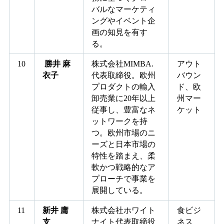
バルなマーケティ
ングやイベント企
画の知見を有す
る。
10
勝井 麻
株式会社MIMBA.
アウト
衣子
代表取締役。欧州
バウン
プロダクトの輸入
ド、欧
卸売業に20年以上
州マー
従事し、豊富なネ
ケット
ットワークを持
つ。欧州市場のニ
ーズと日本市場の
特性を踏まえ、柔
軟かつ戦略的なア
プローチで事業を
展開している。
11
新井 庸
株式会社ホワイト
食ビジ
支
ナイト代表取締役
ネス