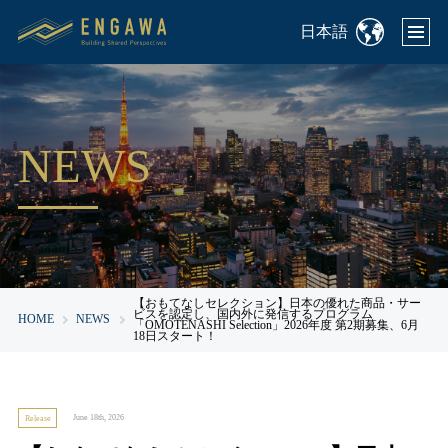
日本語
NEWS
【おもてなしセレクション】日本の優れた商品・サー
ビスを認定し、国内外に発信するプログラム
HOME
NEWS
「OMOTENASHI Selection」2026年度 第2期募集、6月
18日スタート！
June 18th, 2026
Release