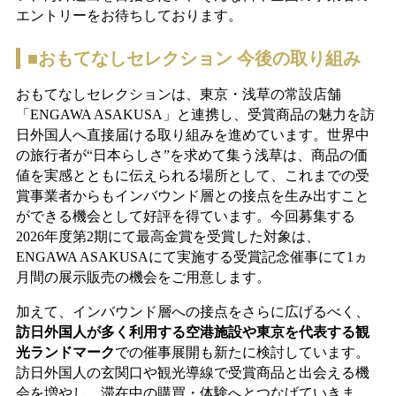
エントリーをお待ちしております。
■おもてなしセレクション 今後の取り組み
おもてなしセレクションは、東京・浅草の常設店舗
「ENGAWA ASAKUSA」と連携し、受賞商品の魅力を訪
日外国人へ直接届ける取り組みを進めています。世界中
の旅行者が“日本らしさ”を求めて集う浅草は、商品の価
値を実感とともに伝えられる場所として、これまでの受
賞事業者からもインバウンド層との接点を生み出すこと
ができる機会として好評を得ています。今回募集する
2026年度第2期にて最高金賞を受賞した対象は、
ENGAWA ASAKUSAにて実施する受賞記念催事にて1ヵ
月間の展示販売の機会をご用意します。
加えて、インバウンド層への接点をさらに広げるべく、
訪日外国人が多く利用する空港施設や東京を代表する観
光ランドマーク
での催事展開も新たに検討しています。
訪日外国人の玄関口や観光導線で受賞商品と出会える機
会を増やし、滞在中の購買・体験へとつなげていきま