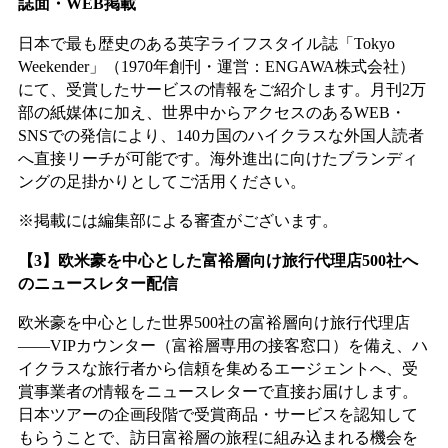
誌面・WEB掲載
日本で最も歴史のある英字ライフスタイル誌「Tokyo
Weekender」（1970年創刊・運営：ENGAWA株式会社）
にて、受賞したサービスの情報をご紹介します。月刊2万
部の紙媒体に加え、世界中からアクセスのあるWEB・
SNSでの発信により、140カ国のハイクラスな外国人読者
へ直接リーチが可能です。海外進出に向けたブランディ
ングの足掛かりとしてご活用ください。
※掲載には編集部による審査がございます。
【3】欧米豪を中心とした富裕層向け旅行代理店500社へ
のニュースレター配信
欧米豪を中心とした世界500社の富裕層向け旅行代理店
——VIPカウンター（富裕層専用の接客窓口）を備え、ハ
イクラスな旅行者から信頼を集めるエージェントへ、受
賞事業者の情報をニュースレターで直接お届けします。
日本ツアーの企画段階で受賞商品・サービスを認知して
もらうことで、訪日富裕層の旅程に組み込まれる機会を