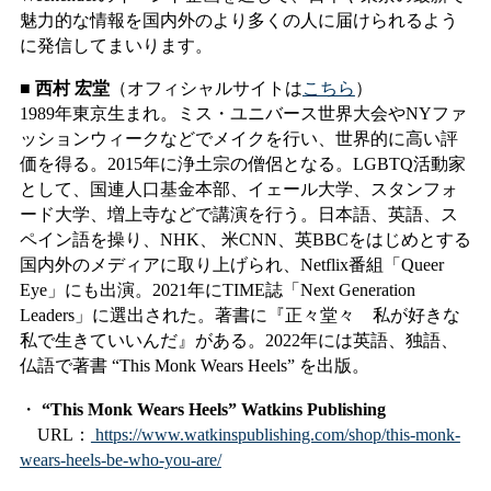
魅力的な情報を国内外のより多くの人に届けられるよう
に発信してまいります。
■ 西村 宏堂
（オフィシャルサイトは
こちら
）
1989年東京生まれ。ミス・ユニバース世界大会やNYファ
ッションウィークなどでメイクを行い、世界的に高い評
価を得る。2015年に浄土宗の僧侶となる。LGBTQ活動家
として、国連人口基金本部、イェール大学、スタンフォ
ード大学、増上寺などで講演を行う。日本語、英語、ス
ペイン語を操り、NHK、 米CNN、英BBCをはじめとする
国内外のメディアに取り上げられ、Netflix番組「Queer
Eye」にも出演。2021年にTIME誌「Next Generation
Leaders」に選出された。著書に『正々堂々 私が好きな
私で生きていいんだ』がある。2022年には英語、独語、
仏語で著書 “This Monk Wears Heels” を出版。
・
“This Monk Wears Heels” Watkins Publishing
URL：
https://www.watkinspublishing.com/shop/this-monk-
wears-heels-be-who-you-are/