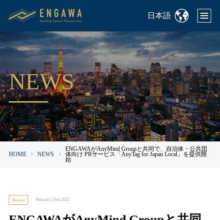
日本語
NEWS
ENGAWAがAnyMind Groupと共同で、自治体・公共団
HOME
NEWS
体向け PRサービス「AnyTag for Japan Local」を提供開
始
February 22nd, 2022
Release
ENGAWAがAnyMind Groupと共同